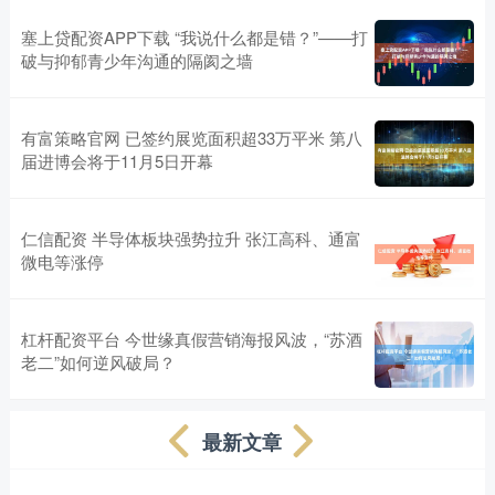
塞上贷配资APP下载 “我说什么都是错？”——打
破与抑郁青少年沟通的隔阂之墙
有富策略官网 已签约展览面积超33万平米 第八
届进博会将于11月5日开幕
仁信配资 半导体板块强势拉升 张江高科、通富
微电等涨停
杠杆配资平台 今世缘真假营销海报风波，“苏酒
老二”如何逆风破局？
最新文章