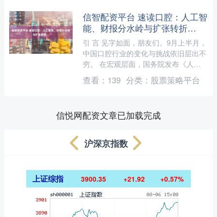
信智配资平台 速读口腔：人工智
能、财报分水岭与扩张转折…
引 言 见字如面，朋友们。9月上半月，
中国口腔行业的变化与挑战依旧层出不
穷。 在宏观层面，国务院发布《人工
智能+行动的意见》，宣示了AI在医疗
查看：
139
分类：
股票策略平台
等关键领域加速深度....
信悦网配资文章已加载完成
沪深京指数
上证综指
3900.35
+21.92
+0.57%