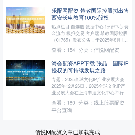
乐配网配资 希教国际控股拟出售
西安长电教育100%股权
热点栏目 自选股 数据中心 行情中心 资
金流向 模拟交易 客户端 希教国际控股
（01765）发布公告，于2025年8月11
日，买方桂林山水壹号、卖方成都鼎泰
查看：
154
分类：
信悦网配资
亨与....
海会配资APP下载 张晶：国际IP
授权的可持续发展之路
专题：2025全球文化IP产业发展大会
2025年12月26日，2025全球文化IP产
业发展大会在上海申迪文化中心举行，
国际作者和作曲者协会联合会
查看：
180
分类：
线上股票配资
（CISAC）....
平台查询
信悦网配资文章已加载完成