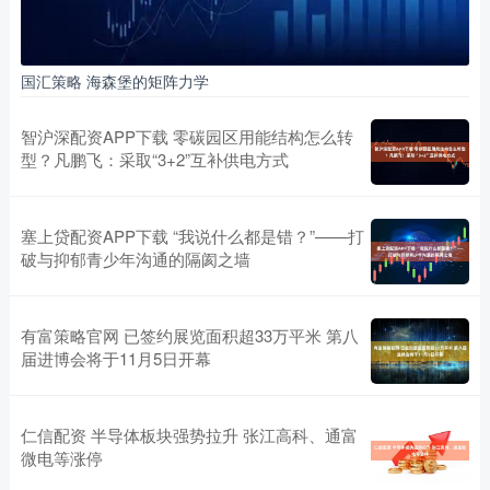
国汇策略 海森堡的矩阵力学
智沪深配资APP下载 零碳园区用能结构怎么转
型？凡鹏飞：采取“3+2”互补供电方式
塞上贷配资APP下载 “我说什么都是错？”——打
破与抑郁青少年沟通的隔阂之墙
有富策略官网 已签约展览面积超33万平米 第八
届进博会将于11月5日开幕
仁信配资 半导体板块强势拉升 张江高科、通富
微电等涨停