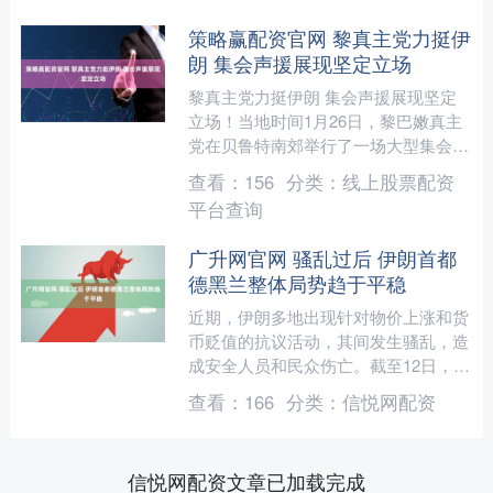
策略赢配资官网 黎真主党力挺伊
朗 集会声援展现坚定立场
黎真主党力挺伊朗 集会声援展现坚定
立场！当地时间1月26日，黎巴嫩真主
党在贝鲁特南郊举行了一场大型集会，
声援伊朗及其最高领袖哈梅内伊。数千
查看：
156
分类：
线上股票配资
民众参加了这次集会。 ....
平台查询
广升网官网 骚乱过后 伊朗首都
德黑兰整体局势趋于平稳
近期，伊朗多地出现针对物价上涨和货
币贬值的抗议活动，其间发生骚乱，造
成安全人员和民众伤亡。截至12日，总
台记者自当地获得的消息显示，德黑兰
查看：
166
分类：
信悦网配资
地区的骚乱烈度自11日....
信悦网配资文章已加载完成