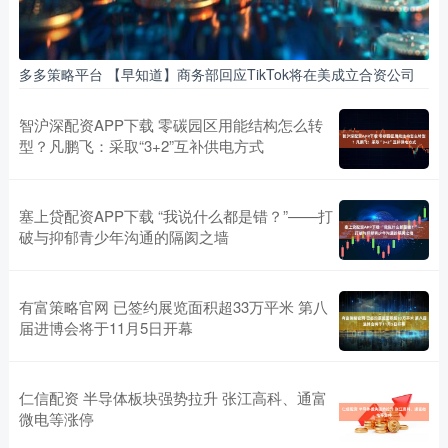
多多策略平台 【早知道】商务部回应TikTok将在美成立合资公司
智沪深配资APP下载 零碳园区用能结构怎么转
型？凡鹏飞：采取“3+2”互补供电方式
塞上贷配资APP下载 “我说什么都是错？”——打
破与抑郁青少年沟通的隔阂之墙
有富策略官网 已签约展览面积超33万平米 第八
届进博会将于11月5日开幕
仁信配资 半导体板块强势拉升 张江高科、通富
微电等涨停