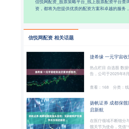
信悦网配资_股票策略平台_线上股票配资平台查
资，都将为您提供优质的配资方案和卓越的服务
信悦网配资 相关话题
捷希缘 一元宇宙
热点栏目 自选股 数据
告，公司于2025年8
查看：
168
分类：
线
扬帆证券 成都保
启新航
在医疗领域不断细分
髋关节为使命，凭借“