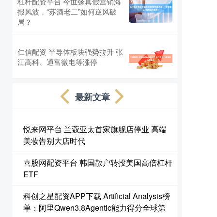
杠杆配资平台 今世缘真假营销海
报风波，“苏酒老二”如何逆风破
局？
仁信配资 半导体板块强势拉升 张
江高科、通富微电等涨停
最新文章
悦来网平台 兰蔻亚太首家旗舰店停业 高端
美妆告别大店时代
喜股网配资平台 韩国散户转投美国高倍杠杆
ETF
科创之星配资APP下载 Artificial Analysis榜
单：阿里Qwen3.8Agentic能力得分全球第