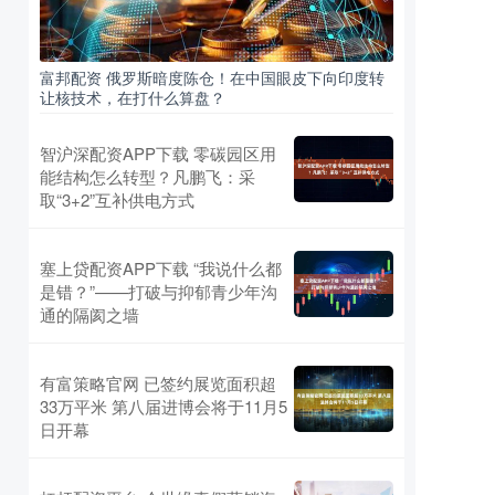
富邦配资 俄罗斯暗度陈仓！在中国眼皮下向印度转
让核技术，在打什么算盘？
智沪深配资APP下载 零碳园区用
能结构怎么转型？凡鹏飞：采
取“3+2”互补供电方式
塞上贷配资APP下载 “我说什么都
是错？”——打破与抑郁青少年沟
通的隔阂之墙
有富策略官网 已签约展览面积超
33万平米 第八届进博会将于11月5
日开幕