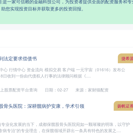
询:是一家可信赖的金融科技公司，为投资者提供全面的配资服务和
，助您实现投资目标并获取更多的投资回报。
收到法定要求偿债书
捷希
中心 行情中心 资金流向 模拟交易 客户端 一元宇宙（01616）发布公
月8日收到一份由代债权人行事的法律顾问根据《....
上股票配资平台查询
日期：02-27
来源：家财猫配资
髋股骨头医院：深耕髋病护安康，学术引领
扬帆证
与专业化发展的当下，成都保髋股骨头医院宛如一颗璀璨的明珠，以守护
专病专治”的专业理念，在保髋领域开辟出一条具有特色的发展之....