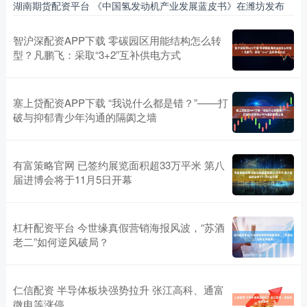
湖南期货配资平台 《中国氢发动机产业发展蓝皮书》在潍坊发布
智沪深配资APP下载 零碳园区用能结构怎么转
型？凡鹏飞：采取“3+2”互补供电方式
塞上贷配资APP下载 “我说什么都是错？”——打
破与抑郁青少年沟通的隔阂之墙
有富策略官网 已签约展览面积超33万平米 第八
届进博会将于11月5日开幕
杠杆配资平台 今世缘真假营销海报风波，“苏酒
老二”如何逆风破局？
仁信配资 半导体板块强势拉升 张江高科、通富
微电等涨停