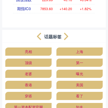
期指IC0
7853.60
+140.20
+1.82%
话题标签
亮相
上海
顶级
第一
老婆
曝光
香港
美国
穿搭
看了
第一资本配资官网
知名