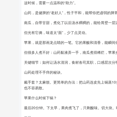
这时候，需要一点温和的“助力”。
山药，是健脾的“老好人”，性子平和，能帮你把虚弱的脾
南瓜，自带甘甜，煮化了以后汤水稠稠的，能给胃壁一层
但光有它俩，味道太“面”，少了点灵动。
苹果，就是那画龙点睛的一笔。它的果酸和清香，能瞬间化
但很多人煮不好：山药黏液弄一手，南瓜煮得稀烂，苹果
关键细节：如何让汤水清润，食材各司其职，口感层次分
山药处理不手痒的秘诀。
戴手套？太麻烦。更简单的办法：把山药连皮先上锅蒸1
也不容易散。
苹果什么时候下锅？
最后20分钟。下太早，果肉煮飞了，只剩酸味。切大块