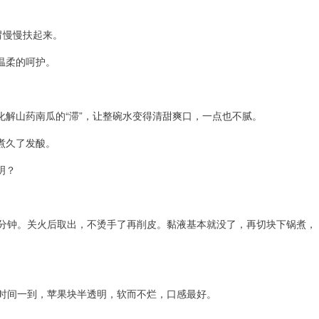
胃慢慢扶起来。
温柔的呵护。
解山药南瓜的“滞”，让整碗水变得清甜爽口，一点也不腻。
煮久了发酸。
明？
0分钟。关火后取出，不烫手了再削皮。黏液基本就没了，再切块下锅煮，
。时间一到，苹果块半透明，软而不烂，口感最好。