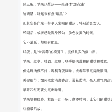
第三碗：苹果鸡蛋汤——给身体“加点油”
这碗汤，听起来有点“暗黑”？
但其实是广东一带冬天常喝的甜汤，特别适合女人。
经期后，或者感觉浑身没劲、脸色发黄的时候。
它不油腻，却很有能量。
鸡蛋，是“全营养”的模范生，提供扎实的蛋白质。
苹果、红枣、桂圆、红糖，联手提供温和的甜味和暖意。
但这碗汤做不好，容易有蛋腥味，或者苹果煮得酸溜溜。
关键细节：如何煮出清澈香甜、蛋花柔滑、毫无腥气的甜
苹果和红枣要先煮出味道。
苹果块和红枣、桂圆一起下锅，煮够时间，让它们的甜味
红糖最后放。