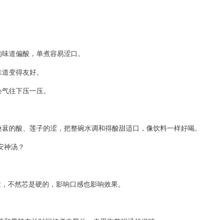
的味道偏酸，单煮容易涩口。
味道变得友好。
心气往下压一压。
桑葚的酸、莲子的涩，把整碗水调和得酸甜适口，像饮料一样好喝。
安神汤？
透，不然芯是硬的，影响口感也影响效果。