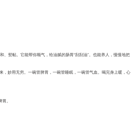
柔和、熨帖。它能帮你顺气，给油腻的肠胃“刮刮油”。也能养人，慢慢地把
起来，妙用无穷。一碗管脾胃，一碗管睡眠，一碗管气血。喝完身上暖，心
脾胃。