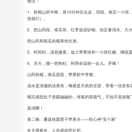
做法：
1、铁棍山药半根，蒸10分钟后去皮，切段。南瓜一小
扭就行）。
2、把山药段、南瓜块、红枣放进砂锅。加足量清水。大火
把山药和南瓜的糯香炖出来。
3、时间到，汤色微黄。放入苹果块和一小块红糖。继续盖
4、关火，撒一把枸杞。利用余温焖一会儿。开喝！
山药粉糯，南瓜甜面，苹果软中带脆。
汤水是清澈的淡黄色，喝着是天然的甘甜，带着一丝若有
喝完感觉肚子里暖融融的，堵着的那股气，不知不觉就顺
真润啊！
第二碗：桑葚桂圆莲子苹果水——给心神“安个家”
冬天黑夜长，人容易胡思乱想。