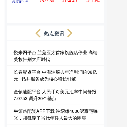
期指IC0
7877.80
+164.40
+2.13%
热点资讯
悦来网平台 兰蔻亚太首家旗舰店停业 高端
美妆告别大店时代
长春配资平台 中海油服去年净利润约38亿
元 钻井服务成为核心增长引擎
金领速配平台 人民币对美元汇率中间价报
7.0753 调升20个基点
牛策略配资APP下载 许绍雄4000呎豪宅曝
光，却戳穿了当代年轻人最大的困境