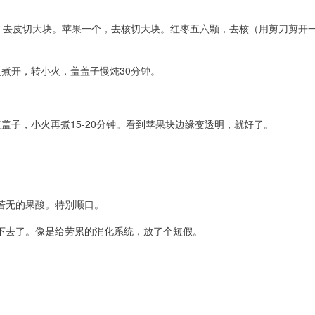
块，去皮切大块。苹果一个，去核切大块。红枣五六颗，去核（用剪刀剪开
煮开，转小火，盖盖子慢炖30分钟。
盖子，小火再煮15-20分钟。看到苹果块边缘变透明，就好了。
若无的果酸。特别顺口。
下去了。像是给劳累的消化系统，放了个短假。