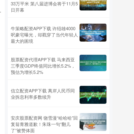
33万平米 第八届进博会将于11月5
日开幕
一
牛策略配资APP下载 许绍雄4000
呎豪宅曝光，却戳穿了当代年轻人
最大的困境
股票配资代理APP下载 马来西亚
三季度GDP终值同比增长5.2%，
预估为增长5.2%
信立配资APP下载 离岸人民币同
业拆息利率多数续升
安庆股票配资网 饶雪漫“哈哈哈”回
复翁青雅道歉！朱珠一句“翻儿
了”被赞体面