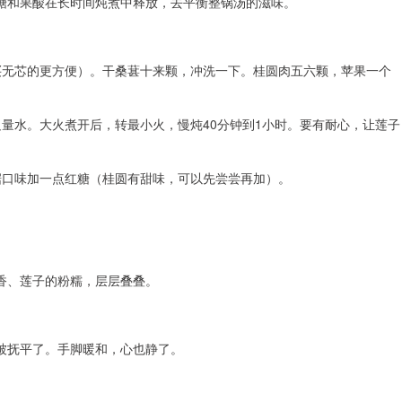
糖和果酸在长时间炖煮中释放，去平衡整锅汤的滋味。
买无芯的更方便）。干桑葚十来颗，冲洗一下。桂圆肉五六颗，苹果一个
量水。大火煮开后，转最小火，慢炖40分钟到1小时。要有耐心，让莲子
据口味加一点红糖（桂圆有甜味，可以先尝尝再加）。
香、莲子的粉糯，层层叠叠。
被抚平了。手脚暖和，心也静了。