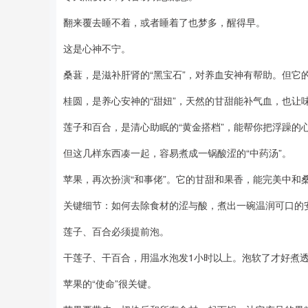
翻来覆去睡不着，或者睡着了也梦多，醒得早。
这是心神不宁。
桑葚，是滋补肝肾的“黑宝石”，对养血安神有帮助。但它
桂圆，是养心安神的“甜妞”，天然的甘甜能补气血，也让
莲子和百合，是清心助眠的“黄金搭档”，能帮你把浮躁的
但这几样东西凑一起，容易煮成一锅酸涩的“中药汤”。
苹果，再次扮演“和事佬”。它的甘甜和果香，能完美中和
关键细节：如何去除食材的涩与酸，煮出一碗温润可口的
莲子、百合必须提前泡。
干莲子、干百合，用温水泡发1小时以上。泡软了才好煮
苹果的“使命”很关键。