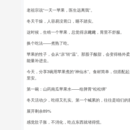
老祖宗说“一天一苹果，医生远离我”。
冬天干燥，人容易没胃口，睡不踏实。
这时候，生啃一个苹果，总觉得凉飕飕，胃里不舒服。
换个吃法——煮熟了吃。
苹果的性子，会从“凉”转“温”。那股子酸甜，会变得格外
能量补进去。
今天，分享3碗用苹果煮的“神仙水”。食材简单，但搭配
里安。
第一碗：山药南瓜苹果水——给脾胃“松松绑”
冬天活动少，吃得又扎实。第一个喊累的，往往是咱们的
展开剩余89%
感觉肚子胀，不消化，吃点东西就堵得慌。