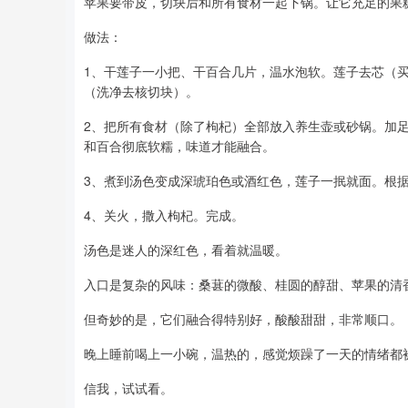
苹果要带皮，切块后和所有食材一起下锅。让它充足的果
做法：
1、干莲子一小把、干百合几片，温水泡软。莲子去芯（
（洗净去核切块）。
2、把所有食材（除了枸杞）全部放入养生壶或砂锅。加足
和百合彻底软糯，味道才能融合。
3、煮到汤色变成深琥珀色或酒红色，莲子一抿就面。根
4、关火，撒入枸杞。完成。
汤色是迷人的深红色，看着就温暖。
入口是复杂的风味：桑葚的微酸、桂圆的醇甜、苹果的清
但奇妙的是，它们融合得特别好，酸酸甜甜，非常顺口。
晚上睡前喝上一小碗，温热的，感觉烦躁了一天的情绪都
信我，试试看。