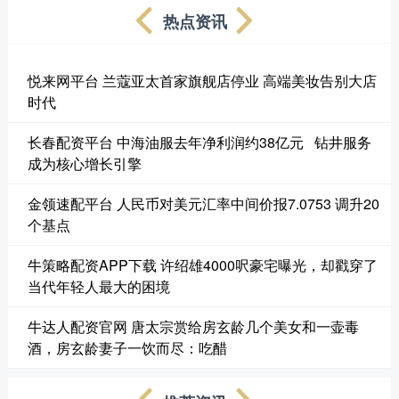
热点资讯
悦来网平台 兰蔻亚太首家旗舰店停业 高端美妆告别大店
时代
长春配资平台 中海油服去年净利润约38亿元 钻井服务
成为核心增长引擎
金领速配平台 人民币对美元汇率中间价报7.0753 调升20
个基点
牛策略配资APP下载 许绍雄4000呎豪宅曝光，却戳穿了
当代年轻人最大的困境
牛达人配资官网 唐太宗赏给房玄龄几个美女和一壶毒
酒，房玄龄妻子一饮而尽：吃醋