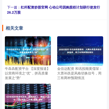
下一篇：
杠杆配资炒股官网 心动公司因购股权计划获行使发行
26.2万股
相关文章
牛犇犇配资平台 【深度报道】
金信达配资 和讯投顾黄儒琛：
以营商环境之“优”，拼高质量
大票补跌是风格切换信号，周
发展之“势”
三有两种预期情况