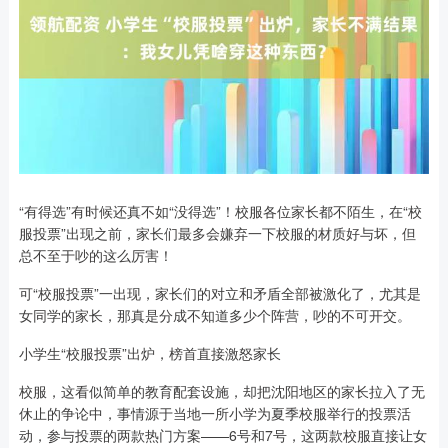
“有得选”有时候还真不如“没得选”！校服各位家长都不陌生，在“校
服投票”出现之前，家长们最多会嫌弃一下校服的材质好与坏，但
总不至于吵的这么厉害！
可“校服投票”一出现，家长们的对立和矛盾全部被激化了，尤其是
女同学的家长，那真是分成不知道多少个阵营，吵的不可开交。
小学生“校服投票”出炉，榜首直接激怒家长
校服，这看似简单的教育配套设施，却把沈阳地区的家长拉入了无
休止的争论中，事情源于当地一所小学为夏季校服举行的投票活
动，参与投票的两款热门方案——6号和7号，这两款校服直接让女