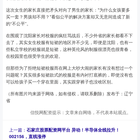
这次女生的家长直接把矛头对向了男生的家长："为什么女孩要多
买一套？男孩却不用？"看似公平的解决方案却又无意间造成了新
的“不公平”。
在围观了沈阳家长对校服的疯狂骂战后，不少外省的家长都看不下
去了，其实女生校服有短裙的地区并不少见，即便是沈阳，也有一
些私立学校的校服就是短裙，这种英伦风的制服很漂亮也很青春，
在校园里也很受学生的欢迎。
但那些为了拒绝短裙校服而在网上大吵大闹的家长有没有想过一个
问题呢？其实很多短裙款式的校服是有内衬打底裤的，即使没有也
可以给孩子买一个穿在里面，其实跟穿裤子也没啥区别。
（所有图片均来源于网络，如有侵权，请联系删除）发布于：辽宁
省
信悦网配资提示：文章来自网络，不代表本站观点。
上一篇：
石家庄股票配资网平台 异动！半导体全线拉升！
002156，直线涨停