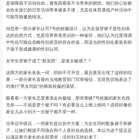
是保障孩子活动自由，避免因着装不当带来的困扰。他们担心短裙
会给女孩们的日常活动带来诸多不便，尤其在体育课或户外活动中
可能导致尴尬情况。
但也有一部分家长认可7号的校服设计，认为女孩穿裙子是性别表
达的自然方式，也是培养审美意识的一种途径，他们认为过度强调
中性化可能会忽略性别差异的存在价值，而适当的性别化着装有助
于孩子形成健康的性别认同。
女学生穿裙子成了“脏东西”，是谁太敏感了？
这两方的家长各执一词，吵的不可开交，最后甚至出现了这样的结
果：一部分家长直接向当地教育部门写举报信，言辞恳切地表达了
对推行"男女同款"的裤装校服的渴望。
眼看着一方家长态度逐渐走向极端，那些青睐7号校服的家长也很
无奈——不就是穿个裙子吗？有必要这么上纲上线吗？说得好像你
家女儿从小到大一次裙子都不穿一样。
当争议升级后，一些家长提出折中方案：为女生同时配备裙子和裤
子，让她们根据不同场合和个人喜好自由选择。本以为这个提议足
以满足两方家长的全部需求，没想到又吵起来了。