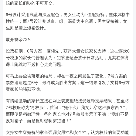
孩的家长们吵的不可开交。
6号设计采用浅蓝与深蓝配色，男女生均为T恤配短裤，整体风格中
性统一；而7号设计则以白、绿、深蓝为主色调，男生穿短裤，女
生则是膝上短裙设计。
展开剩余73%
投票初期，6号方案一度领先，获得大量女孩家长支持，这些喜欢6
号校服的家长们普遍认为：短裤更适合孩子日常活动，尤其在体育
课上跑跳时不必担心走光问题。
可马上要尘埃落定的结局，却在一夜之间发生了变化，7号方案的
票数迅速超过6号，最终成为胜出方案，这一结果引发了支持6号方
案家长的强烈不满。
有情绪激动的家长直接在网上表态拒绝接受这种投票结果，甚至将
7号校服称为"毒校服"，质问："凭什么让我女儿穿这种脏东西？"，
而即便是稍微理性一些的家长也对7号校服表示了不满："我们不是
反对裙子，而是反对强制穿短裙！"
支持女生穿短裤的家长强调实用性和安全性，认为校服的首要功能