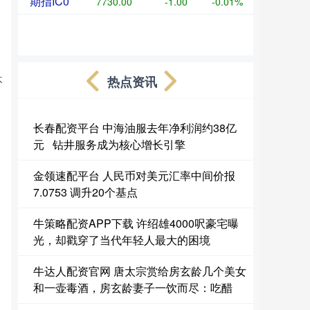
期指IC0
7730.00
-1.00
-0.01%
热点资讯
不
长春配资平台 中海油服去年净利润约38亿
元 钻井服务成为核心增长引擎
金领速配平台 人民币对美元汇率中间价报
7.0753 调升20个基点
牛策略配资APP下载 许绍雄4000呎豪宅曝
光，却戳穿了当代年轻人最大的困境
牛达人配资官网 唐太宗赏给房玄龄几个美女
和一壶毒酒，房玄龄妻子一饮而尽：吃醋