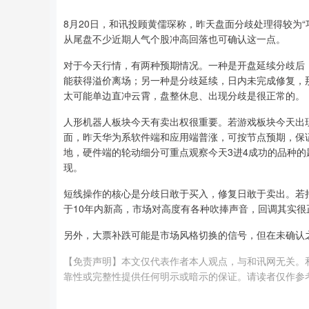
8月20日，和讯投顾黄儒琛称，昨天盘面分歧处理得较为
从尾盘不少近期人气个股冲高回落也可确认这一点。
对于今天行情，有两种预期情况。一种是开盘延续分歧后
能获得溢价离场；另一种是分歧延续，日内未完成修复，
太可能单边直冲云霄，盘整休息、出现分歧是很正常的。
人形机器人板块今天有卖出权很重要。若游戏板块今天出
面，昨天华为系软件端和应用端普涨，可按节点预期，保证
地，硬件端的轮动细分可重点观察今天3进4成功的品种的
现。
短线操作的核心是分歧日敢于买入，修复日敢于卖出。若
于10年内新高，市场对高度有各种吹捧声音，回调其实
另外，大票补跌可能是市场风格切换的信号，但在未确认
【免责声明】本文仅代表作者本人观点，与和讯网无关。
靠性或完整性提供任何明示或暗示的保证。请读者仅作参考，并请自行