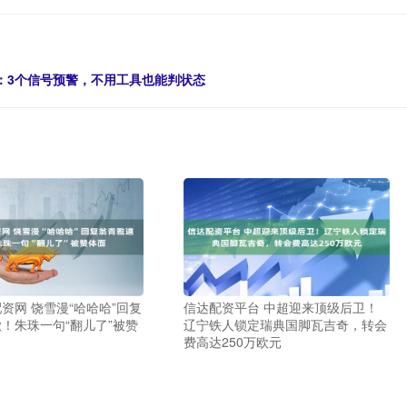
南：3个信号预警，不用工具也能判状态
资网 饶雪漫“哈哈哈”回复
信达配资平台 中超迎来顶级后卫！
！朱珠一句“翻儿了”被赞
辽宁铁人锁定瑞典国脚瓦吉奇，转会
费高达250万欧元