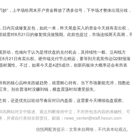
“巧妙”，上半场给周末开户资金释放了诱多信号，下半场才整体出现分歧，
，日内完成修复反包，如此一来，昨天尾盘买入的资金今天就有卖出权，
那就需对8月21日的修复情况做预期。此前也提过，市场连续两天高潮，
现异动，也倾向于认为是埋伏盘的兑付机会，其持续性一般。泛AI线方
8月21日有卖出权。硬件端兑付节点稍远，要等到月底英伟达Q2财报落
题材属性。不过，如果今天是4进5成功，创新药板块大概率还会有所表
持有的核心品种未跌破趋势，就需耐心持有。当下市场量能充沛，指数处
很正常。别在普涨时没赚到钱，横盘震荡时却遭受损失。
之前，还是优先以轮动节奏应对日内盘面，这需要今天继续临盘观察。
和讯网站对文中陈述、观点判断保持中立，不对所包含内容的准确性、可
承担全部责任。邮箱：news_center@staff.hexun.com
信悦网配资提示：文章来自网络，不代表本站观点。