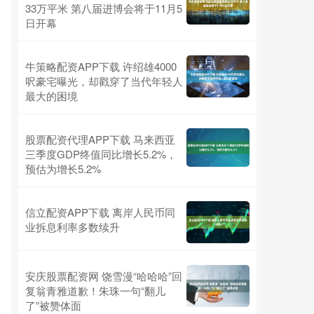
33万平米 第八届进博会将于11月5
日开幕
牛策略配资APP下载 许绍雄4000
呎豪宅曝光，却戳穿了当代年轻人
最大的困境
股票配资代理APP下载 马来西亚
三季度GDP终值同比增长5.2%，
预估为增长5.2%
信立配资APP下载 离岸人民币同
业拆息利率多数续升
安庆股票配资网 饶雪漫“哈哈哈”回
复翁青雅道歉！朱珠一句“翻儿
了”被赞体面