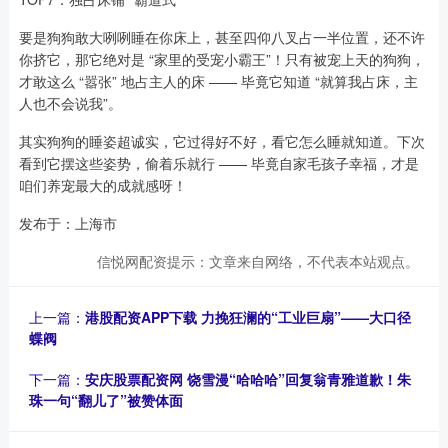
要是狗狗敢大咧咧睡在你床上，甚至四仰八叉占一半位置，还不许
你挤它，那它绝对是 “家里的受宠小霸王”！只有被宠上天的狗狗，
才敢这么 “嚣张” 地占主人的床 —— 毕竟它知道 “就算我占床，主
人也不会说我”。
其实狗狗的睡姿超诚实，它过得好不好，看它怎么睡就知道。下次
看到它摆这些姿势，偷着乐就行 —— 毕竟自家毛孩子幸福，才是
咱们养宠最大的成就感呀！
发布于：上海市
信悦网配资提示：文章来自网络，不代表本站观点。
上一篇：
港股配资APP下载 力挽狂澜的“工业巨扇”——大口径
蝶阀
下一篇：
安庆股票配资网 饶雪漫“哈哈哈”回复翁青雅道歉！朱
珠一句“翻儿了”被赞体面