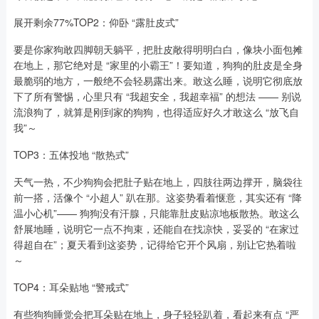
展开剩余77%TOP2：仰卧 “露肚皮式”
要是你家狗敢四脚朝天躺平，把肚皮敞得明明白白，像块小面包摊
在地上，那它绝对是 “家里的小霸王”！要知道，狗狗的肚皮是全身
最脆弱的地方，一般绝不会轻易露出来。敢这么睡，说明它彻底放
下了所有警惕，心里只有 “我超安全，我超幸福” 的想法 —— 别说
流浪狗了，就算是刚到家的狗狗，也得适应好久才敢这么 “放飞自
我”～
TOP3：五体投地 “散热式”
天气一热，不少狗狗会把肚子贴在地上，四肢往两边撑开，脑袋往
前一搭，活像个 “小超人” 趴在那。这姿势看着惬意，其实还有 “降
温小心机”—— 狗狗没有汗腺，只能靠肚皮贴凉地板散热。敢这么
舒展地睡，说明它一点不拘束，还能自在找凉快，妥妥的 “在家过
得超自在”；夏天看到这姿势，记得给它开个风扇，别让它热着啦
～
TOP4：耳朵贴地 “警戒式”
有些狗狗睡觉会把耳朵贴在地上，身子轻轻趴着，看起来有点 “严