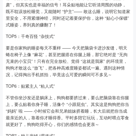
肃”，但其实也是幸福的信号！耳朵贴地能让它听清周围的动静，
既不耽误放松睡觉，又能随时 “护主”—— 敢这么睡，说明它知道家
里安全，不用紧绷神经，同时还记着要保护你，这种 “贴心小保镖”
式睡姿，养到真的赚翻了！
TOP5：千奇百怪 “杂技式”
要是你家狗的睡姿每天不重样 —— 今天把脑袋卡进沙发缝，明天
蜷在椅子上像 “麻花”，甚至把腿搭在你腿上睡，那它绝对是 “无拘
无束的小宝贝”！只有在完全放松、觉得 “这就是我家” 的环境里，
狗狗才敢这么 “放飞”，把各种高难度睡姿都试一遍。遇到这种情
况，记得掏出手机抓拍，毕竟这么可爱的瞬间可不多见～
TOP6：贴紧主人 “粘人式”
不管你坐沙发还是躺床上，狗狗都要挤过来，要么把脑袋靠在你腿
上，要么贴着你身子睡，活像个 “小跟屁虫”。其实这是狗狗把你当
“妈妈” 啦 —— 小时候它会和兄弟姐妹挤着睡，长大后就把你当成
最亲近的人，靠着你才睡得香。平时多陪它玩玩，互动时喂点零食
就更好了，狗狗吃得开心，你们的感情也会更亲～
TOP7：独占床铺 “霸道式”