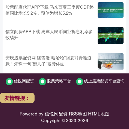
股票配资代理APP下载 马来西亚三季度GDP终
值同比增长5.2%，预估为增长5.2%
信立配资APP下载 离岸人民币同业拆息利率多
数续升
安庆股票配资网 饶雪漫“哈哈哈”回复翁青雅道
歉！朱珠一句“翻儿了”被赞体面
信悦网配资
股票策略平台
线上股票配资平台查询
友情链接：
Powered by
信悦网配资
RSS地图
HTML地图
Copyright
© 2023-2026