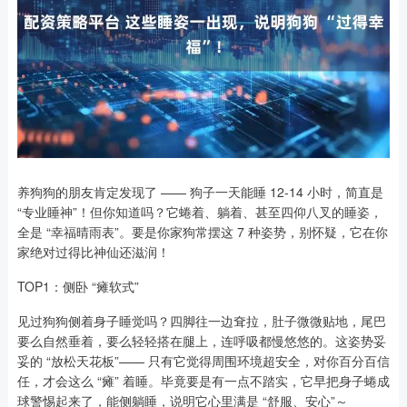
养狗狗的朋友肯定发现了 —— 狗子一天能睡 12-14 小时，简直是
“专业睡神”！但你知道吗？它蜷着、躺着、甚至四仰八叉的睡姿，
全是 “幸福晴雨表”。要是你家狗常摆这 7 种姿势，别怀疑，它在你
家绝对过得比神仙还滋润！
TOP1：侧卧 “瘫软式”
见过狗狗侧着身子睡觉吗？四脚往一边耷拉，肚子微微贴地，尾巴
要么自然垂着，要么轻轻搭在腿上，连呼吸都慢悠悠的。这姿势妥
妥的 “放松天花板”—— 只有它觉得周围环境超安全，对你百分百信
任，才会这么 “瘫” 着睡。毕竟要是有一点不踏实，它早把身子蜷成
球警惕起来了，能侧躺睡，说明它心里满是 “舒服、安心”～