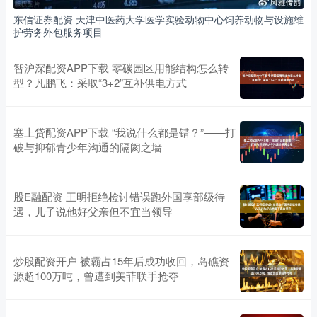
东信证券配资 天津中医药大学医学实验动物中心饲养动物与设施维
护劳务外包服务项目
智沪深配资APP下载 零碳园区用能结构怎么转
型？凡鹏飞：采取“3+2”互补供电方式
塞上贷配资APP下载 “我说什么都是错？”——打
破与抑郁青少年沟通的隔阂之墙
股E融配资 王明拒绝检讨错误跑外国享部级待
遇，儿子说他好父亲但不宜当领导
炒股配资开户 被霸占15年后成功收回，岛礁资
源超100万吨，曾遭到美菲联手抢夺