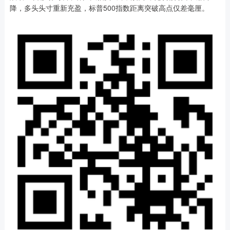
降，多头头寸重新充盈，标普500指数距离突破高点仅差毫厘。