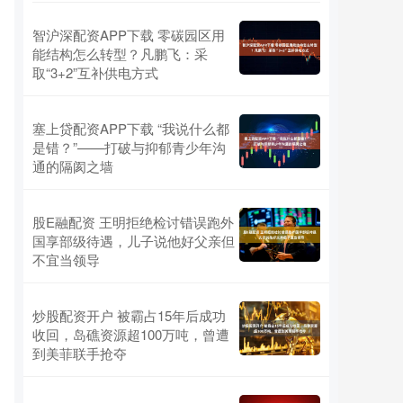
智沪深配资APP下载 零碳园区用
能结构怎么转型？凡鹏飞：采
取“3+2”互补供电方式
塞上贷配资APP下载 “我说什么都
是错？”——打破与抑郁青少年沟
通的隔阂之墙
股E融配资 王明拒绝检讨错误跑外
国享部级待遇，儿子说他好父亲但
不宜当领导
炒股配资开户 被霸占15年后成功
收回，岛礁资源超100万吨，曾遭
到美菲联手抢夺