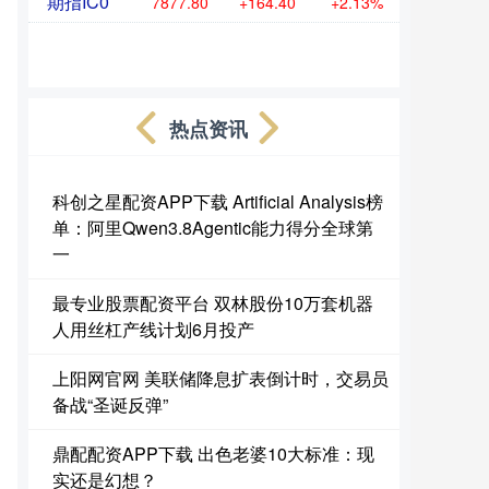
期指IC0
7877.80
+164.40
+2.13%
热点资讯
科创之星配资APP下载 Artificial Analysis榜
单：阿里Qwen3.8Agentic能力得分全球第
一
最专业股票配资平台 双林股份10万套机器
人用丝杠产线计划6月投产
上阳网官网 美联储降息扩表倒计时，交易员
备战“圣诞反弹”
鼎配配资APP下载 出色老婆10大标准：现
实还是幻想？