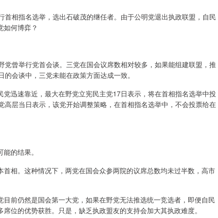
举行首相指名选举，选出石破茂的继任者。由于公明党退出执政联盟，自民
党如何博弈？
在野党曾举行党首会谈。三党在国会议席数相对较多，如果能组建联盟，推
5日的会谈中，三党未能在政策方面达成一致。
民党迅速靠近，最大在野党立宪民主党17日表示，将在首相指名选举中投
明党高层当日表示，该党开始调整策略，在首相指名选举中，不会投票给在
可能的结果。
本首相。这种情况下，两党在国会众参两院的议席总数均未过半数，高市
党目前仍然是国会第一大党，如果在野党无法推选统一竞选者，即便自民
多席位的优势获胜。只是，缺乏执政盟友的支持会加大其执政难度。