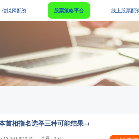
信悦网配资
股票策略平台
线上股票配
日本首相指名选举三种可能结果→
12-16 08:40:45
查看：157