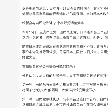
据央视新闻消息，日本将于21日召集临时国会，其间将
党新总裁高市早苗能否当选首相仍是疑问。当前日本各政
维新会与自民党靠近 多个在野党调整策略
本月15日，立宪民主党、国民民主党、日本维新会三个
选统一竞选者，将有望阻止高市早苗当选首相。但是，1
随着日本维新会退出在野党阵营共选首相的协商，并与自
票给本党党首野田佳彦。另据日本共同社17日报道，公
野党党首。
首相指名选举会有哪些可能的结果？
分析认为，从目前的形势来看，日本首相指名选举有三种
第一种，自民党与维新会组建执政联盟，高市早苗当选日
将面临“少数执政”的困境，政策推行难度可能不小。
第二种，自民党单独执政，高市早苗当选日本首相。自民
党和维新会最终谈崩，高市也可凭借自民党在国会拥有最