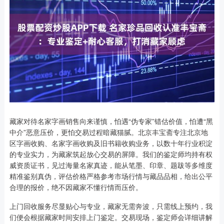
藏家对待名家字画销售向来谨慎，怕遇“伪专家”错估价值，怕遭“黑
中介”恶意压价，更怕交易过程暗藏猫腻。北京丰宝斋专注北京地
区字画收购、名家字画收购及旧书籍收购业务，以数十年行业积淀
的专业实力，为藏家筑起放心交易的屏障。我们的鉴定师均持有权
威资质证书，见过海量名家真迹，能从笔墨、印章、题跋等多维度
精准鉴别真伪，评估价格严格参考市场行情与藏品品相，给出公平
合理的报价，绝不因藏家不懂行情而压价。
上门回收服务尽显贴心与专业，藏家无需奔波，只需线上预约，我
们便会根据藏家时间安排上门鉴定。交易现场，鉴定师会详细讲解