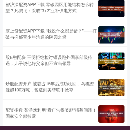
智沪深配资APP下载 零碳园区用能结构怎么转
型？凡鹏飞：采取“3+2”互补供电方式
塞上贷配资APP下载 “我说什么都是错？”——打
破与抑郁青少年沟通的隔阂之墙
股E融配资 王明拒绝检讨错误跑外国享部级待
遇，儿子说他好父亲但不宜当领导
炒股配资开户 被霸占15年后成功收回，岛礁资
源超100万吨，曾遭到美菲联手抢夺
配资指数 某游戏利用“看广告得奖励”招募间谍！
国家安全部披露