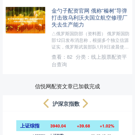
金勺子配资官网 俄称“榛树”导弹
打击致乌利沃夫国立航空修理厂
失去生产能力
△俄罗斯国防部（资料图） 俄罗斯国防
部12日发布消息称，根据多个独立信源
证实，俄罗斯武装部队1月9日凌晨使
用“榛树”陆基机动导弹系统发动打击，
查看：
82
分类：
线上股票配资平
致使乌克兰利沃夫国....
台查询
信悦网配资文章已加载完成
沪深京指数
上证综指
3940.04
+39.68
+1.02%