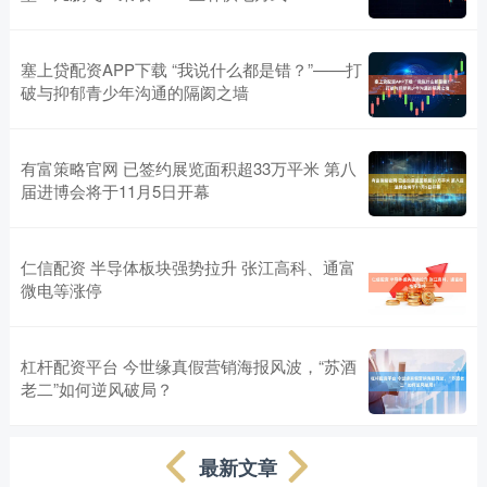
塞上贷配资APP下载 “我说什么都是错？”——打
破与抑郁青少年沟通的隔阂之墙
有富策略官网 已签约展览面积超33万平米 第八
届进博会将于11月5日开幕
仁信配资 半导体板块强势拉升 张江高科、通富
微电等涨停
杠杆配资平台 今世缘真假营销海报风波，“苏酒
老二”如何逆风破局？
最新文章