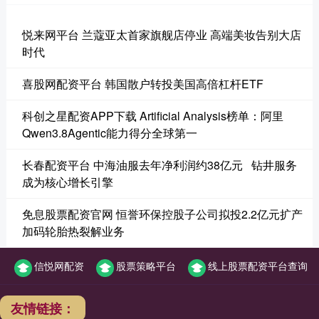
悦来网平台 兰蔻亚太首家旗舰店停业 高端美妆告别大店
时代
喜股网配资平台 韩国散户转投美国高倍杠杆ETF
科创之星配资APP下载 Artificial Analysis榜单：阿里
Qwen3.8Agentic能力得分全球第一
长春配资平台 中海油服去年净利润约38亿元 钻井服务
成为核心增长引擎
免息股票配资官网 恒誉环保控股子公司拟投2.2亿元扩产
加码轮胎热裂解业务
信悦网配资
股票策略平台
线上股票配资平台查询
友情链接：