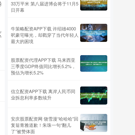
举
33万平米 第八届进博会将于11月5
日开幕
牛策略配资APP下载 许绍雄4000
区
呎豪宅曝光，却戳穿了当代年轻人
最大的困境
股票配资代理APP下载 马来西亚
三季度GDP终值同比增长5.2%，
预估为增长5.2%
信立配资APP下载 离岸人民币同
业拆息利率多数续升
安庆股票配资网 饶雪漫“哈哈哈”回
复翁青雅道歉！朱珠一句“翻儿
了”被赞体面