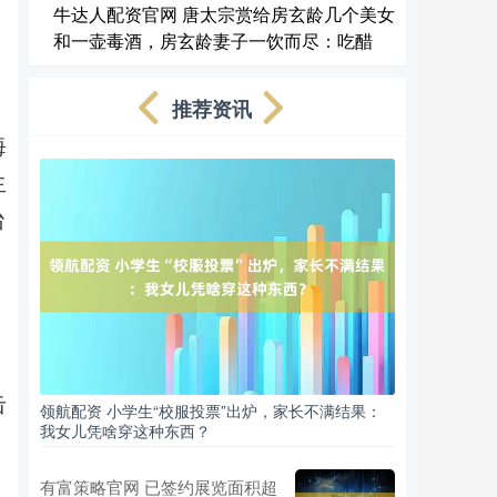
牛达人配资官网 唐太宗赏给房玄龄几个美女
和一壶毒酒，房玄龄妻子一饮而尽：吃醋
推荐资讯
海
生
台
击
领航配资 小学生“校服投票”出炉，家长不满结果：
我女儿凭啥穿这种东西？
有富策略官网 已签约展览面积超