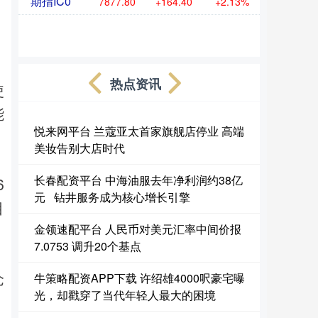
期指IC0
7877.80
+164.40
+2.13%
热点资讯
使
能
悦来网平台 兰蔻亚太首家旗舰店停业 高端
美妆告别大店时代
长春配资平台 中海油服去年净利润约38亿
6
元 钻井服务成为核心增长引擎
目
金领速配平台 人民币对美元汇率中间价报
7.0753 调升20个基点
仓
牛策略配资APP下载 许绍雄4000呎豪宅曝
光，却戳穿了当代年轻人最大的困境