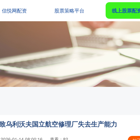
信悦网配资
股票策略平台
线上股票配
击致乌利沃夫国立航空修理厂失去生产能力
26-01-14 08:00:16
查看：82