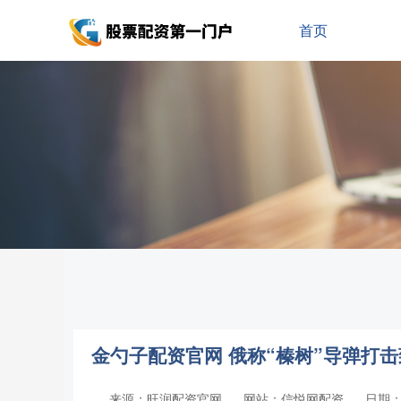
首页
金勺子配资官网 俄称“榛树”导弹打
来源：旺润配资官网
网站：信悦网配资
日期：20