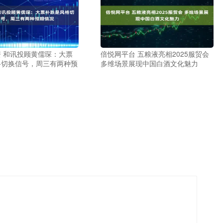
 和讯投顾黄儒琛：大票
倍悦网平台 五粮液亮相2025服贸会
格切换信号，周三有两种预
多维场景展现中国白酒文化魅力