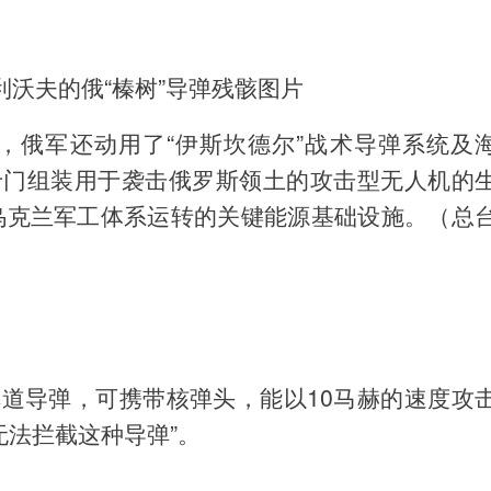
沃夫的俄“榛树”导弹残骸图片
，俄军还动用了“伊斯坎德尔”战术导弹系统及
专门组装用于袭击俄罗斯领土的攻击型无人机的
乌克兰军工体系运转的关键能源基础设施。（总
弹道导弹，可携带核弹头，能以10马赫的速度攻
无法拦截这种导弹”。