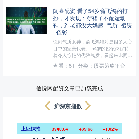
闻喜配资 看了54岁俞飞鸿的打
扮，才发现：穿裙子不配运动
鞋，到老都没大妈感_气质_裙装
_色彩
说到气质女神，俞飞鸿绝对是很多人心
目中的完美代表。 54岁的她依然保持
着令人惊艳的优雅气质，看起来比同龄
人年轻十几岁。 仔细观察她的穿搭会
查看：
81
分类：
股票策略平台
发现，她有一个特别值得....
信悦网配资文章已加载完成
沪深京指数
上证综指
3940.04
+39.68
+1.02%