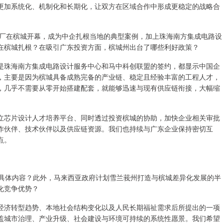
更加系统化、机制化和长期化，让双方在区域合作中形成更稳定的战略合
厂在槟城开幕，成为中企扎根当地的典型案例，加上珠海南方集成电路设
在槟城扎根？在吸引广东投资方面，槟城州出台了哪些利好政策？
珠海南方集成电路设计服务中心和马中科创联盟的签约，都显示中国企
，主要是因为槟城具备成熟完备的产业链、稳定且经验丰富的工程人才，
，几乎不需要从零开始搭建配套，就能够迅速与现有供应链衔接，大幅缩
芯片设计人才培养平台、同时透过投资槟城的协助，加快企业相关审批
作伙伴、技术伙伴以及供应链资源。我们也持续与广东企业保持密切互
点。
的具体内容？此外，马来西亚政府计划雪兰莪州打造与槟城差异化发展的半
化竞争优势？
球经济转型趋势、本地社会结构变化以及人民长期福祉需求后所提出的一项
盖城市治理、产业升级、社会建设与环境可持续的系统性愿景。我们希望