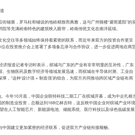
道
铺展，罗马柱和铺设的地砖精致而典雅，这与广州骑楼“避雨遮阳”的
书院等充满岭南特色的建筑映入眼帘，岭南传统文化在南洋延续。
化交往等多领域始终保持着紧密的联系，而近年来双方的投资合作更呈
个单位在投资推介会上签署了多项备忘录与合作协议，进一步促进两地在商
经济报道记者专访时表示，槟城与广东的产业有非常明显的互补性，广东
源、生物医药及数字经济等领域发展迅速，而槟城在半导体封测、工业自
，“这种‘设计强 + 制造强’的组合，为双方共同推动跨区域产业链布局
。今年10月底，中国企业联特科技二期工厂在槟城开幕，成为中企扎根
中国的制造业投资，总额达到168亿林吉特，这反映中国企业对槟城产业环
有望在人工智能芯片、新能源电池、储能系统、医疗科技以及绿色低碳发展
中国建立更加紧密的经济联系，促进双方产业链衔接顺畅。