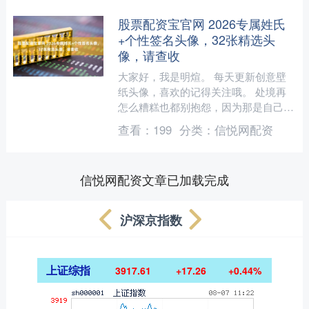
股票配资宝官网 2026专属姓氏
+个性签名头像，32张精选头
像，请查收
大家好，我是明煊。 每天更新创意壁
纸头像，喜欢的记得关注哦。 处境再
怎么糟糕也都别抱怨，因为那是自己积
攒到的人生待遇，抱怨只会显得自己不
查看：
199
分类：
信悦网配资
负责任，而对处境不会有任....
信悦网配资文章已加载完成
沪深京指数
上证综指
3917.61
+17.26
+0.44%