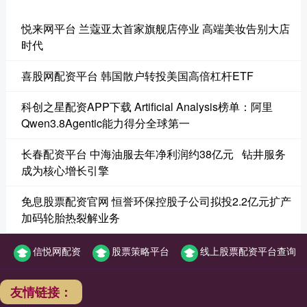
悦来网平台 兰蔻亚太首家旗舰店停业 高端美妆告别大店
时代
喜股网配资平台 韩国散户转投美国高倍杠杆ETF
科创之星配资APP下载 Artificial Analysis榜单：阿里
Qwen3.8Agentic能力得分全球第一
长春配资平台 中海油服去年净利润约38亿元 钻井服务
成为核心增长引擎
免息股票配资官网 恒誉环保控股子公司拟投2.2亿元扩产
加码轮胎热裂解业务
信悦网配资
股票策略平台
线上股票配资平台查询
友情链接：