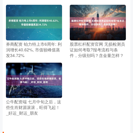
券商配资 铂力特上市6周年: 利
股票杠杆配资官网 无损检测员
润增长40.62%, 市值较峰值蒸
证如何考取?报考流程与条
发34.72%
件，分级别吗？含金量怎样？
公牛配资端 七月中旬之后，这
些生肖财源滚滚，旺得飞起！
_好运_财运_朋友