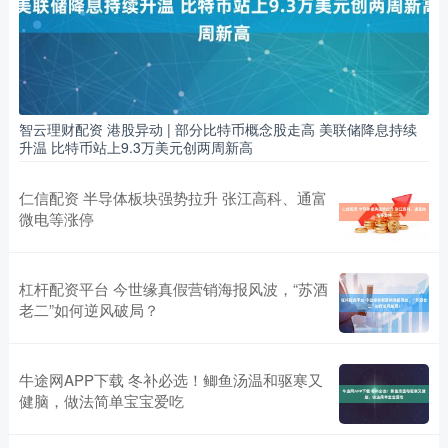
智云理财配资 港股异动 | 部分比特币概念股走高 美联储降息持续
升温 比特币站上9.3万美元创两周新高
仁信配资 半导体板块强势拉升 张江高科、通富
微电等涨停
杠杆配资平台 今世缘真假营销海报风波，“苏酒
老二”如何逆风破局？
牛途网APP下载 冬补必选！鲫鱼汤温和驱寒又
健脑，做法简单宝宝爱吃