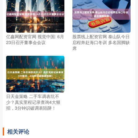
亿鑫网配资官网 视觉中国: 6月
股票线上配资官网 泰山队今日
23日召开董事会会议
启程奔赴海口冬训 多名国脚缺
席
日天金策略 二手车调表坑不
少？真实里程记录查询4大狠
招，3分钟识破调表陷阱！
相关评论