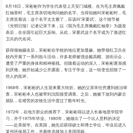
8月18日，宋彬彬作为学生代表登上天安门城楼。在为毛主席佩戴
红袖章时，毛主席亲切地询问她的名字。当得知她叫宋彬彬时，毛
主席笑着说：这个名字太文雅了，应该叫'宋要武'。这个细节被
《光明日报》记者记录下来，以《我为毛主席佩戴红袖章》为题发
表后，在全国引起巨大反响。从此，宋要武这个名字成为了激进红
卫兵的代名词。
获得领袖赐名后，宋彬彬在学校的地位更加显赫。她带领红卫兵在
校内开展了一系列批斗活动，许多老师被强迫戴高帽、游街示众，
遭受了严重的身体和精神摧残。但随着运动的深入，宋彬彬逐渐感
到厌倦。她开始减少公开露面，专注于学业，这一转变也招致了一
些人的批评。
1968年，宋彬彬的人生迎来重大转折。她的父亲宋任穷遭到政治审
查，宋彬彬本人也被带到沈阳接受调查。之后，她被下放到内蒙古
插队，在艰苦的农牧生活中度过了数年时光。
1972年，在地方群众的推荐下，宋彬彬得以进入长春地质学院学
习，并于1975年毕业。1980年，她做出了一个出人意料的决定
——赴美留学。在美国，她先后获得硕士和博士学位，毕业后进入
某州环保局工作，并最终选择加入美国国籍。