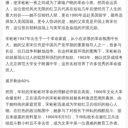
播，使宋彬彬一夜之间成为了家喻户晓的革命小将。然而命运弄
人，这位曾经风光无限的红卫兵代表在短短几年后便经历了人生的
重大转折——她不仅锒铛入狱，更在1980年远赴美国留学，最终选
择加入美国国籍。更令人惊讶的是，她的父亲竟是开国上将宋任
穷，这位曾在朝鲜战场上与美军浴血奋战的开国元勋。
宋彬彬1947年出生于一个革命家庭，从小在浓厚的革命氛围中长
大。她的父亲宋任穷是中国共产党早期的重要领导人之一，曾参与
长征、抗日战争和解放战争。在这样家庭环境的熏陶下，宋彬彬自
幼就展现出过人的聪慧和强烈的求知欲。1963年，她以优异成绩考
入北京师范大学女子附属中学，这所名校培养了许多优秀的革命接
班人。
展开剩余60%
然而，年轻的宋彬彬对革命的理解还停留在表面。1966年文化大革
命爆发时，正在读高中的宋彬彬很快就被各种激进思潮所裹挟。由
于她特殊的家庭背景，宋彬彬迅速成为学校红卫兵组织的核心人
物。在狂热的政治氛围中，她参与了对校长卞仲耘的残酷批斗。据
后来披露的资料显示，1966年8月5日，卞仲耘校长在被红卫兵连
续批斗数小时后不幸去世，成为文革中第一位遇难的教育工作者。