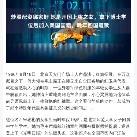
1966年8月18日，北京天安门广场上人声鼎沸，红旗招展。在万众
瞩目之下，伟大领袖毛主席正在接见来自全国各地的红卫兵代表。
就在这激动人心的时刻，一位身着军绿色制服的年轻女学生从人群
中脱颖而出，她神情庄重地走到毛主席面前，小心翼翼地为这位革
命导师佩戴上了一枚鲜艳的红袖章。这个看似简单的动作，却成为
了那个特殊年代最具象征意义的历史瞬间之一。
这位名叫宋彬彬的女学生当时年仅19岁，是北京师范大学女子附属
中学的学生。她为毛主席佩戴红袖章的画面被摄影师捕捉后，迅速
登上了《光明日报》的头版头条。这张照片在全国范围内广泛传