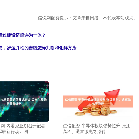
信悦网配资提示：文章来自网络，不代表本站观点。
通过建设桥梁连为一体？
一篇，岁运并临的吉凶怎样判断和化解方法
网 内塔尼亚胡召开记者
仁信配资 半导体板块强势拉升 张江
军最新行动计划
高科、通富微电等涨停