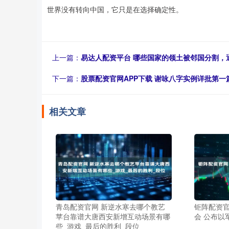
世界没有转向中国，它只是在选择确定性。
上一篇：
易达人配资平台 哪些国家的领土被邻国分割，
下一篇：
股票配资官网APP下载 谢咏八字实例详批第
相关文章
青岛配资官网 新逆水寒去哪个教艺
钜阵配资官
苹台靠谱大唐西安新增互动场景有哪
会 公布以
些_游戏_最后的胜利_段位