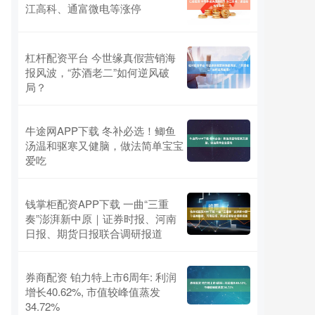
江高科、通富微电等涨停
杠杆配资平台 今世缘真假营销海
报风波，“苏酒老二”如何逆风破
局？
牛途网APP下载 冬补必选！鲫鱼
汤温和驱寒又健脑，做法简单宝宝
爱吃
钱掌柜配资APP下载 一曲“三重
奏”澎湃新中原｜证券时报、河南
日报、期货日报联合调研报道
券商配资 铂力特上市6周年: 利润
增长40.62%, 市值较峰值蒸发
34.72%