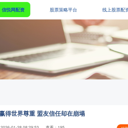
信悦网配资
股票策略平台
线上股票配
次赢得世界尊重 盟友信任却在崩塌
26-01-28 08:29:53
查看：195