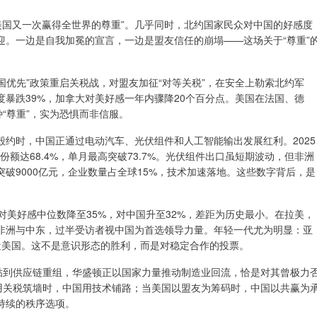
“美国又一次赢得全世界的尊重”。几乎同时，北约国家民众对中国的好感度
迎。一边是自我加冕的宣言，一边是盟友信任的崩塌——这场关于“尊重”
国优先”政策重启关税战，对盟友加征“对等关税”，在安全上勒索北约军
暴跌39%，加拿大对美好感一年内骤降20个百分点。美国在法国、德
“尊重”，实为恐惧而非信服。
约时，中国正通过电动汽车、光伏组件和人工智能输出发展红利。2025
份额达68.4%，单月最高突破73.7%。光伏组件出口虽短期波动，但非洲
破9000亿元，企业数量占全球15%，技术加速落地。这些数字背后，是
对美好感中位数降至35%，对中国升至32%，差距为历史最小。在拉美，
在非洲与中东，过半受访者视中国为首选领导力量。年轻一代尤为明显：亚
逼近美国。这不是意识形态的胜利，而是对稳定合作的投票。
补贴到供应链重组，华盛顿正以国家力量推动制造业回流，恰是对其曾极力
国用关税筑墙时，中国用技术铺路；当美国以盟友为筹码时，中国以共赢为
持续的秩序选项。