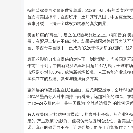
特朗普称美再次赢得世界尊重。2026年初，特朗普宣称
首次与美国持平，在西班牙、土耳其等八国，中国更受欢
叙事分裂，正揭开全球权力转移的真实图景。
美国所谓的“尊重”，建立在威慑与施压之上。特朗普的“美
费，在贸易上制造不确定性。结果是德国对美领导力认可度
国、墨西哥等国眼中，已成为“仅次于俄罗斯的威胁”。这种
真正的影响力来自提供确定性而非制造混乱。当美国退群毁
年前11个月，中国新能源汽车出口超1147万辆，全球市场
市场逆势增长39%，成为新兴增长极。人工智能产业规模突
实实在在的基建、就业与能源解决方案。
更深层的转变发生在认知层面。皮尤调查显示，全球24国
56%的墨西哥人对中国持正面看法，远超对美的29%。
洲18–24岁群体中，将中国视为“全球首选领导”的比例
有人称美国正“模仿中国模式”，此言并非夸张。从产业
定的“产业政策”的默许。但模仿无法复制合法性。当美
诺。真正的领导力不在于谁更强势，而在于谁能提供更可