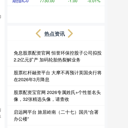
期指IC0
7730.00
-1.00
-0.01%
的
热点资讯
免息股票配资官网 恒誉环保控股子公司拟投
2.2亿元扩产 加码轮胎热裂解业务
股票杠杆融资平台 大摩不再预计英国央行将
在2026年3月降息
股票配资宝官网 2026专属姓氏+个性签名头
像，32张精选头像，请查收
否
启远网平台 旅居岭南（二十七）国共“合署
承
办公楼”